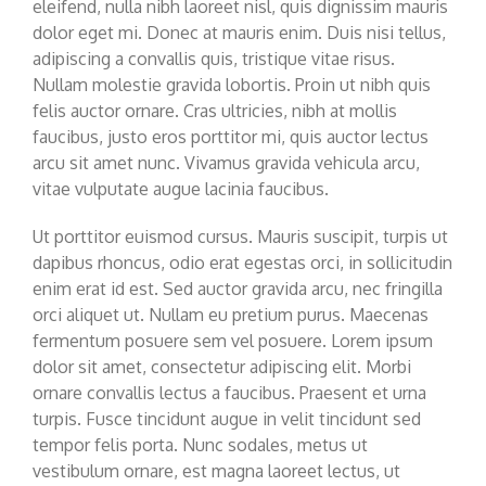
eleifend, nulla nibh laoreet nisl, quis dignissim mauris
dolor eget mi. Donec at mauris enim. Duis nisi tellus,
adipiscing a convallis quis, tristique vitae risus.
Nullam molestie gravida lobortis. Proin ut nibh quis
felis auctor ornare. Cras ultricies, nibh at mollis
faucibus, justo eros porttitor mi, quis auctor lectus
arcu sit amet nunc. Vivamus gravida vehicula arcu,
vitae vulputate augue lacinia faucibus.
Ut porttitor euismod cursus. Mauris suscipit, turpis ut
dapibus rhoncus, odio erat egestas orci, in sollicitudin
enim erat id est. Sed auctor gravida arcu, nec fringilla
orci aliquet ut. Nullam eu pretium purus. Maecenas
fermentum posuere sem vel posuere. Lorem ipsum
dolor sit amet, consectetur adipiscing elit. Morbi
ornare convallis lectus a faucibus. Praesent et urna
turpis. Fusce tincidunt augue in velit tincidunt sed
tempor felis porta. Nunc sodales, metus ut
vestibulum ornare, est magna laoreet lectus, ut