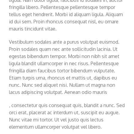
fringilla libero. Pellentesque pellentesque tempor
tellus eget hendrerit. Morbi id aliquam ligula. Aliquam
id dui sem. Proin rhoncus consequat nisl, eu ornare
mauris tincidunt vitae.
Vestibulum sodales ante a purus volutpat euismod.
Proin sodales quam nec ante sollicitudin lacinia. Ut
egestas bibendum tempor. Morbi non nibh sit amet
ligula blandit ullamcorper in nec risus. Pellentesque
fringilla diam faucibus tortor bibendum vulputate.
Etiam turpis urna, rhoncus et mattis ut, dapibus eu
nunc. Nunc sed aliquet nisi. Nullam ut magna non
lacus adipiscing volutpat. Aenean odio mauris
generic
, consectetur quis consequat quis, blandit a nunc. Sed
levitra
orci erat, placerat ac interdum ut, suscipit eu augue.
Nunc vitae mi tortor. Ut vel justo quis lectus
elementum ullamcorper volutpat vel libero.