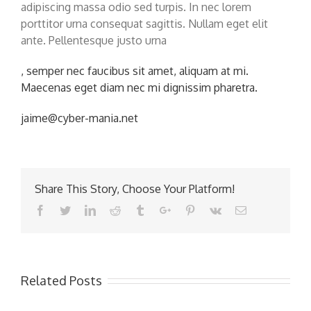
adipiscing massa odio sed turpis. In nec lorem
porttitor urna consequat sagittis. Nullam eget elit
ante. Pellentesque justo urna
Buy
, semper nec faucibus sit amet, aliquam at mi.
Cialis
Maecenas eget diam nec mi dignissim pharetra.
UK>
jaime@cyber-mania.net
Share This Story, Choose Your Platform!
Facebook
Twitter
Linkedin
Reddit
Tumblr
Google+
Pinterest
Vk
Email
Related Posts