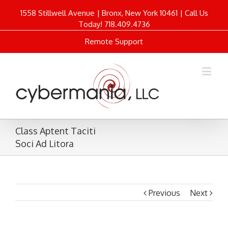
1558 Stillwell Avenue | Bronx, New York 10461 | Call Us
Today! 718.409.4736
Remote Support
Class Aptent Taciti
Soci Ad Litora
Previous
Next